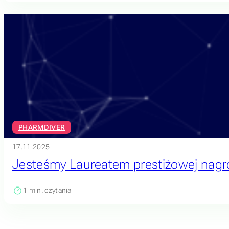
PHARMDIVER
17.11.2025
Jesteśmy Laureatem prestiżowej nagr
1
min. czytania