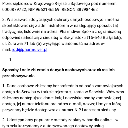
Przedsiębiorców Krajowego Rejestru Sądowego pod numerem
0000879722, NIP 9662146569, REGON 387984462
3. W sprawach dotyczących ochrony danych osobowych można
skontaktować się z administratorem w następujący sposób: (a)
tradycyjnie, listownie na adres: Pharmdiver Spółka z ograniczoną
odpowiedzialnością z siedzibą w Białymstoku (15-540 Białystok),
ul. Żurawia 71 lub (b) wysyłając wiadomość na adres e-
mail:
iod@pharmdiver.pl
Sposoby i cele zbierania danych osobowych oraz okres ich
przechowywania
1. Dane osobowe zbieramy bezpośrednio od osób zamawiających
dostęp do Serwisu w trakcie rejestracji konta w Serwisie. Wówczas
zbieramy następujące dane: imię i nazwisko osoby zamawiającej
dostęp, jej numer telefonu ora adres e-mail, nazwę firmy na którą
przyznany będzie dostęp wraz z numer NIP i adresem siedziby.
2. Udostępniamy popularne metody zapłaty w handlu online – w
tym celu korzystamy z autoryzowanego dostawcy usług