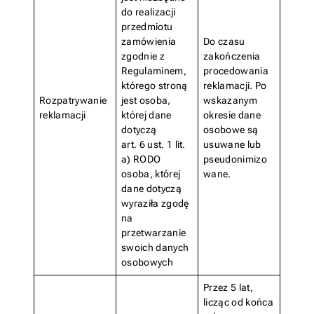
do realizacji
przedmiotu
zamówienia
Do czasu
zgodnie z
zakończenia
Regulaminem,
procedowania
którego stroną
reklamacji. Po
Rozpatrywanie
jest osoba,
wskazanym
reklamacji
której dane
okresie dane
dotyczą
osobowe są
art. 6 ust. 1 lit.
usuwane lub
a) RODO
pseudonimizo
osoba, której
wane.
dane dotyczą
wyraziła zgodę
na
przetwarzanie
swoich danych
osobowych
Przez 5 lat,
licząc od końca