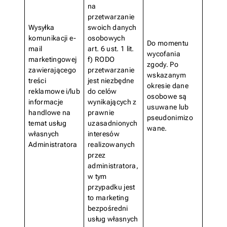
na
przetwarzanie
Wysyłka
swoich danych
komunikacji e-
osobowych
Do momentu
mail
art. 6 ust. 1 lit.
wycofania
marketingowej
f) RODO
zgody. Po
zawierającego
przetwarzanie
wskazanym
treści
jest niezbędne
okresie dane
reklamowe i/lub
do celów
osobowe są
informacje
wynikających z
usuwane lub
handlowe na
prawnie
pseudonimizo
temat usług
uzasadnionych
wane.
własnych
interesów
Administratora
realizowanych
przez
administratora,
w tym
przypadku jest
to marketing
bezpośredni
usług własnych