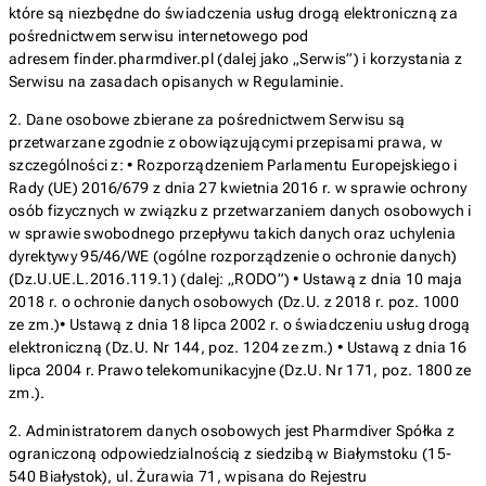
które są niezbędne do świadczenia usług drogą elektroniczną za
pośrednictwem serwisu internetowego pod
adresem finder.pharmdiver.pl (dalej jako „Serwis”) i korzystania z
Serwisu na zasadach opisanych w Regulaminie.
2. Dane osobowe zbierane za pośrednictwem Serwisu są
przetwarzane zgodnie z obowiązującymi przepisami prawa, w
szczególności z: • Rozporządzeniem Parlamentu Europejskiego i
Rady (UE) 2016/679 z dnia 27 kwietnia 2016 r. w sprawie ochrony
osób fizycznych w związku z przetwarzaniem danych osobowych i
w sprawie swobodnego przepływu takich danych oraz uchylenia
dyrektywy 95/46/WE (ogólne rozporządzenie o ochronie danych)
(Dz.U.UE.L.2016.119.1) (dalej: „RODO”) • Ustawą z dnia 10 maja
2018 r. o ochronie danych osobowych (Dz.U. z 2018 r. poz. 1000
ze zm.)• Ustawą z dnia 18 lipca 2002 r. o świadczeniu usług drogą
elektroniczną (Dz.U. Nr 144, poz. 1204 ze zm.) • Ustawą z dnia 16
lipca 2004 r. Prawo telekomunikacyjne (Dz.U. Nr 171, poz. 1800 ze
zm.).
2. Administratorem danych osobowych jest Pharmdiver Spółka z
ograniczoną odpowiedzialnością z siedzibą w Białymstoku (15-
540 Białystok), ul. Żurawia 71, wpisana do Rejestru