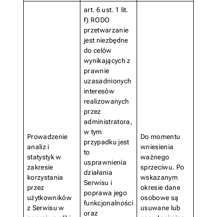
art. 6 ust. 1 lit.
f) RODO
przetwarzanie
jest niezbędne
do celów
wynikających z
prawnie
uzasadnionych
interesów
realizowanych
przez
administratora,
w tym
Prowadzenie
Do momentu
przypadku jest
analiz i
wniesienia
to
statystyk w
ważnego
usprawnienia
zakresie
sprzeciwu. Po
działania
korzystania
wskazanym
Serwisu i
przez
okresie dane
poprawa jego
użytkowników
osobowe są
funkcjonalności
z Serwisu w
usuwane lub
oraz