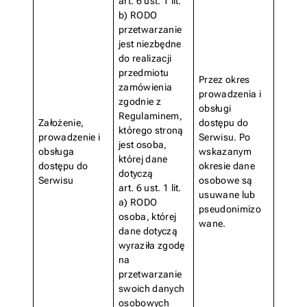
art. 6 ust. 1 lit.
b) RODO
przetwarzanie
jest niezbędne
do realizacji
przedmiotu
Przez okres
zamówienia
prowadzenia i
zgodnie z
obsługi
Regulaminem,
Założenie,
dostępu do
którego stroną
prowadzenie i
Serwisu. Po
jest osoba,
obsługa
wskazanym
której dane
dostępu do
okresie dane
dotyczą
Serwisu
osobowe są
art. 6 ust. 1 lit.
usuwane lub
a) RODO
pseudonimizo
osoba, której
wane.
dane dotyczą
wyraziła zgodę
na
przetwarzanie
swoich danych
osobowych