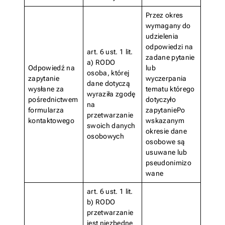
Przez okres
wymagany do
udzielenia
odpowiedzi na
art. 6 ust. 1 lit.
zadane pytanie
a) RODO
Odpowiedź na
lub
osoba, której
zapytanie
wyczerpania
dane dotyczą
wysłane za
tematu którego
wyraziła zgodę
pośrednictwem
dotyczyło
na
formularza
zapytaniePo
przetwarzanie
kontaktowego
wskazanym
swoich danych
okresie dane
osobowych
osobowe są
usuwane lub
pseudonimizo
wane
art. 6 ust. 1 lit.
b) RODO
przetwarzanie
jest niezbędne