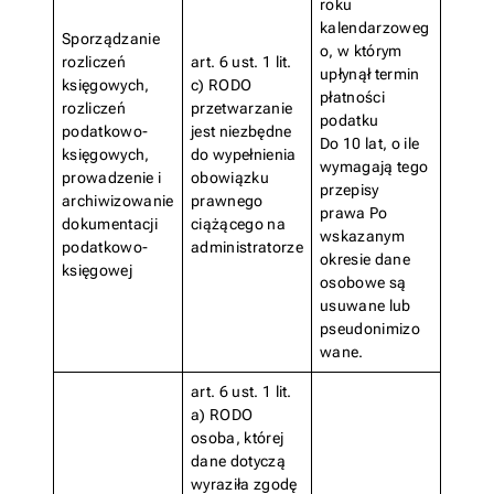
roku
kalendarzoweg
Sporządzanie
o, w którym
rozliczeń
art. 6 ust. 1 lit.
upłynął termin
księgowych,
c) RODO
płatności
rozliczeń
przetwarzanie
podatku
podatkowo-
jest niezbędne
Do 10 lat, o ile
księgowych,
do wypełnienia
wymagają tego
prowadzenie i
obowiązku
przepisy
archiwizowanie
prawnego
prawa Po
dokumentacji
ciążącego na
wskazanym
podatkowo-
administratorze
okresie dane
księgowej
osobowe są
usuwane lub
pseudonimizo
wane.
art. 6 ust. 1 lit.
a) RODO
osoba, której
dane dotyczą
wyraziła zgodę