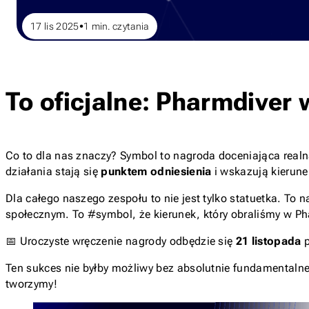
17 lis 2025
1
min. czytania
To oficjalne: Pharmdiver
Co to dla nas znaczy? Symbol to nagroda doceniająca realn
działania stają się
punktem odniesienia
i wskazują kierune
Dla całego naszego zespołu to nie jest tylko statuetka. To 
społecznym. To #symbol, że kierunek, który obraliśmy w Ph
📅 Uroczyste wręczenie nagrody odbędzie się
21 listopada
p
Ten sukces nie byłby możliwy bez absolutnie fundamentaln
tworzymy!