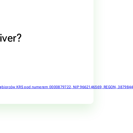
iver?
zedsiębiorców KRS pod numerem 0000879722, NIP 9662146569, REGON, 38798446