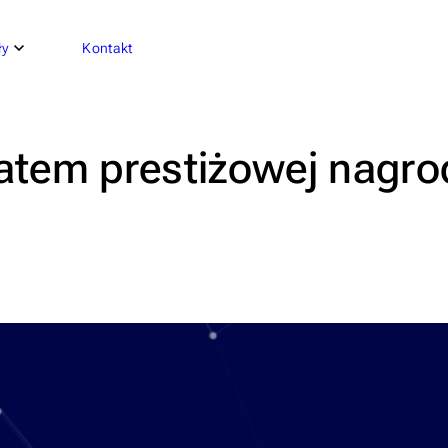
ły
Kontakt
atem prestiżowej nagro