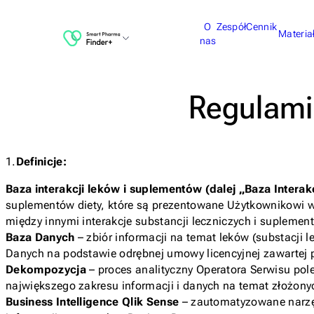
O
Zespół
Cennik
Materia
nas
Regulami
1.
Definicje:
Baza interakcji leków i suplementów (dalej „Baza Interak
suplementów diety, które są prezentowane Użytkownikowi
między innymi interakcje substancji leczniczych i suplemen
Baza Danych
– zbiór informacji na temat leków (substacji
Danych na podstawie odrębnej umowy licencyjnej zawartej 
Dekompozycja
– proces analityczny Operatora Serwisu pole
największego zakresu informacji i danych na temat złożonyc
Business Intelligence Qlik Sense
– zautomatyzowane narzędz