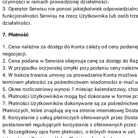
czynności w ramach prowadzonej działalności.
3. Operator Serwisu nie ponosi jakiejkolwiek odpowiedzial
funkcjonalności Serwisu na rzecz Użytkownika lub osób trz
działalności.
7. Płatność
1. Cena należna za dostęp do Konta zależy od ceny podane
negocjacji.
2. Cena podana w Serwisie obejmuje cenę za dostęp do Ra
3. W przypadku oczywistej omyłki przy podaniu ceny należn
4. W trakcie trwania umowy za prowadzenie Konta możliwa 
terminem płatności za pośrednictwem wiadomości e-mail wy
5. Okres rozliczeniowy wynosi 1 miesiąc kalendarzowy, ch
6. Płatności Użytkowników mogą być dokonane w formie prz
7. Płatności Użytkowników dokonywane są za pośrednictwe
Płatniczych, które znajdują się na stronie internetowej Dos
8. Korzystanie z usług płatniczych oferowanych przez Dos
postanowień regulujących korzystanie z oferowanych przez n
9. Szczegółowy opis form płatności, o których mowa w ust. 