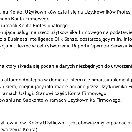
u na Konto. Użytkowników dzieli się na Użytkowników Profe
amach Konta Firmowego.
w ramach Konta Profesjonalnego.
onująca usługi na rzecz użytkownika firmowego na podstaw
a Business Intelligence Qlik Sense, dostarczający m.in. inf
akcjami. Ilekroć w celu stworzenia Raportu Operator Serwisu k
a który składa się podanie danych niezbędnych do utworzeni
 platforma dostępna w domenie interakcje.smartsupplement.
nikiem, obejmujący informacje podane przez Użytkownika F
 w ramach Usługi. Stanowi część Konta Firmowego.
ogowaniu na Subkonto w ramach Użytkownika Firmowego.
Użytkowników. Każdy Użytkownik jest obowiązany zapoznać si
 tworzenia Konta).