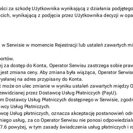
ności za szkodę Użytkownika wynikającą z działania podjęte
ecich, wynikającą z podjęcia przez Użytkownika decyzji w op
j w Serwisie w momencie Rejestracji lub ustaleń zawartych
portów.
ej za dostęp do Konta, Operator Serwisu zastrzega sobie praw
jest zmiana ceny. Aby zmiana była wiążąca, Operator Serwi
słanej na adres przypisany do Konta.
oć może on ulec zmianie w wyniku ustaleń zawartych między 
ewidzianej przez Dostawcę Usług Płatniczych (PayU).
m Dostawcy Usług Płatniczych dostępnego w Serwisie, zgod
tawcy Usług Płatniczych.
tawcę Usług płatniczych, oznacza akceptację postanowień od
iego usług, za co Operator Serwisu nie ponosi odpowiedzialn
7.6 powyżej, w tym zasady świadczenia usług płatniczych i r