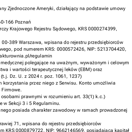
Stany Zjednoczone Ameryki, działający na podstawie umowy
 60-166 Poznań
arczy Krajowego Rejestru Sądowego, KRS 0000274399,
8, 00-389 Warszawa, wpisana do rejestru przedsiębiorców
dowego, pod numerem KRS: 0000572426, NIP: 5213704420,
fakturownia.pl/regulamin
yki medycznej polegające na uważnym, wyważonym i celowym
wa i wartości terapeutycznej leków (EBM) oraz
t.j. Dz. U. z 2024 r. poz. 1061, 1237)
korzystania przez niego z Serwisu. Konto umożliwia
o Firmowe.
sobami prawnymi w rozumieniu art. 33(1) k.c.)
 w Sekcji 3 i 5 Regulaminu.
nalnego posiada charakter zawodowy w ramach prowadzonej
rawiej 71, wpisana do rejestru przedsiębiorców
em KRS 0000879722, NIP: 9662146569, posiadająca kapitał