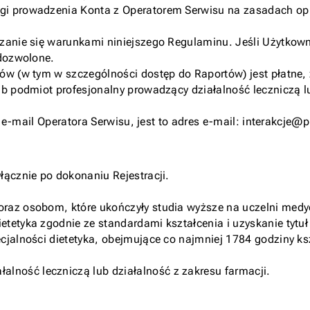
gi prowadzenia Konta z Operatorem Serwisu na zasadach op
zanie się warunkami niniejszego Regulaminu. Jeśli Użytkown
edozwolone.
ów (w tym w szczególności dostęp do Raportów) jest płatne,
ub podmiot profesjonalny prowadzący działalność leczniczą l
e e-mail Operatora Serwisu, jest to adres e-mail:
interakcje@p
łącznie po dokonaniu Rejestracji.
raz osobom, które ukończyły studia wyższe na uczelni medy
etyka zgodnie ze standardami kształcenia i uzyskanie tytuł 
alności dietetyka, obejmujące co najmniej 1784 godziny kształ
ność leczniczą lub działalność z zakresu farmacji.