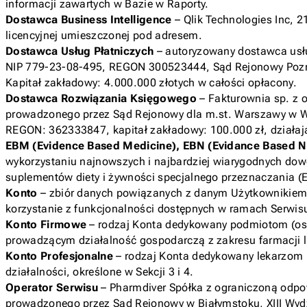
informacji zawartych w Bazie w Raporty.
Dostawca Business Intelligence
– Qlik Technologies Inc, 
licencyjnej umieszczonej pod adresem.
Dostawca Usług Płatniczych
– autoryzowany dostawca usłu
NIP 779-23-08-495, REGON 300523444, Sąd Rejonowy Pozna
Kapitał zakładowy: 4.000.000 złotych w całości opłacony.
Dostawca Rozwiązania Księgowego
– Fakturownia sp. z o
prowadzonego przez Sąd Rejonowy dla m.st. Warszawy w W
REGON: 362333847, kapitał zakładowy: 100.000 zł, działają
EBM (Evidence Based Medicine), EBN (Evidance Based Nu
wykorzystaniu najnowszych i najbardziej wiarygodnych dow
suplementów diety i żywności specjalnego przeznaczania (EBN
Konto
– zbiór danych powiązanych z danym Użytkownikiem,
korzystanie z funkcjonalności dostępnych w ramach Serwisu
Konto Firmowe
– rodzaj Konta dedykowany podmiotom (os
prowadzącym działalność gospodarczą z zakresu farmacji l
Konto Profesjonalne
– rodzaj Konta dedykowany lekarzom 
działalności, określone w Sekcji 3 i 4.
Operator Serwisu
– Pharmdiver Spółka z ograniczoną odpowi
prowadzonego przez Sąd Rejonowy w Białymstoku, XIII Wy