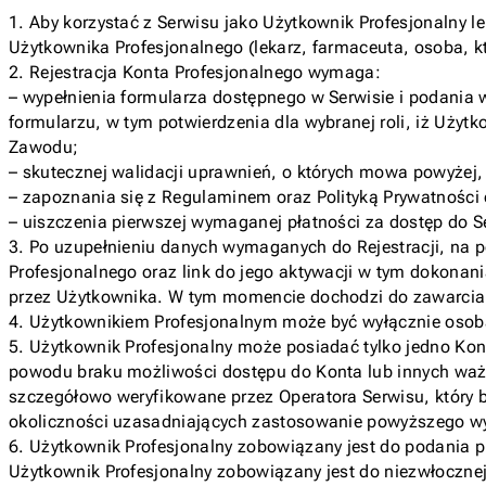
1. Aby korzystać z Serwisu jako Użytkownik Profesjonalny l
Użytkownika Profesjonalnego (lekarz, farmaceuta, osoba, k
2. Rejestracja Konta Profesjonalnego wymaga:
– wypełnienia formularza dostępnego w Serwisie i podani
formularzu, w tym potwierdzenia dla wybranej roli, iż Uż
Zawodu;
– skutecznej walidacji uprawnień, o których mowa powyżej,
– zapoznania się z Regulaminem oraz Polityką Prywatności 
– uiszczenia pierwszej wymaganej płatności za dostęp do S
3. Po uzupełnieniu danych wymaganych do Rejestracji, na 
Profesjonalnego oraz link do jego aktywacji w tym dokonan
przez Użytkownika. W tym momencie dochodzi do zawarcia
4. Użytkownikiem Profesjonalnym może być wyłącznie osoba 
5. Użytkownik Profesjonalny może posiadać tylko jedno Kont
powodu braku możliwości dostępu do Konta lub innych waż
szczegółowo weryfikowane przez Operatora Serwisu, który b
okoliczności uzasadniających zastosowanie powyższego wy
6. Użytkownik Profesjonalny zobowiązany jest do podania p
Użytkownik Profesjonalny zobowiązany jest do niezwłocznej 