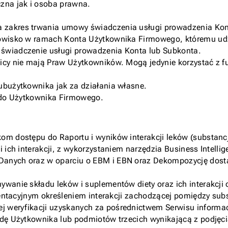
zna jak i osoba prawna.
a zakres trwania umowy świadczenia usługi prowadzenia Ko
nowisko w ramach Konta Użytkownika Firmowego, któremu udzi
 świadczenie usługi prowadzenia Konta lub Subkonta.
nicy nie mają Praw Użytkowników. Mogą jedynie korzystać z 
ubużytkownika jak za działania własne.
o do Użytkownika Firmowego.
om dostępu do Raportu i wyników interakcji leków (substancj
i ich interakcji, z wykorzystaniem narzędzia Business Intell
Danych oraz w oparciu o EBM i EBN oraz Dekompozycję dosta
ywanie składu leków i suplementów diety oraz ich interakcji 
rientacyjnym określeniem interakcji zachodzącej pomiędzy su
 weryfikacji uzyskanych za pośrednictwem Serwisu informacj
odę Użytkownika lub podmiotów trzecich wynikającą z podjęci