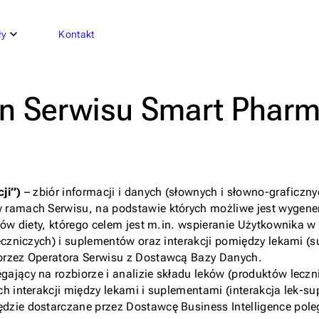
ły
Kontakt
n Serwisu Smart Pharm
cji”)
– zbiór informacji i danych (słownych i słowno-graficz
 w ramach Serwisu, na podstawie których możliwe jest wyg
tów diety, którego celem jest m.in. wspieranie Użytkownika w
 leczniczych) i suplementów oraz interakcji pomiędzy lekami 
przez Operatora Serwisu z Dostawcą Bazy Danych.
gający na rozbiorze i analizie składu leków (produktów lecz
h interakcji między lekami i suplementami (interakcja lek-su
ie dostarczane przez Dostawcę Business Intelligence polega