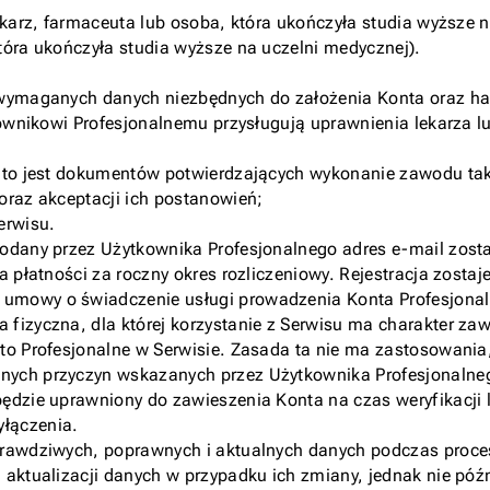
ekarz, farmaceuta lub osoba, która ukończyła studia wyższe n
tóra ukończyła studia wyższe na uczelni medycznej).
a wymaganych danych niezbędnych do założenia Konta oraz 
ytkownikowi Profesjonalnemu przysługują uprawnienia lekarz
 to jest dokumentów potwierdzających wykonanie zawodu taki
oraz akceptacji ich postanowień;
erwisu.
podany przez Użytkownika Profesjonalnego adres e-mail zost
ia płatności za roczny okres rozliczeniowy. Rejestracja zos
 umowy o świadczenie usługi prowadzenia Konta Profesjona
fizyczna, dla której korzystanie z Serwisu ma charakter za
o Profesjonalne w Serwisie. Zasada ta nie ma zastosowania, 
nych przyczyn wskazanych przez Użytkownika Profesjonalneg
ędzie uprawniony do zawieszenia Konta na czas weryfikacji 
łączenia.
rawdziwych, poprawnych i aktualnych danych podczas procesu
aktualizacji danych w przypadku ich zmiany, jednak nie późn