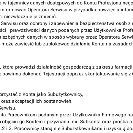
a w tajemnicy danych dostępowych do Konta Profesjonalnego 
oinformować Operatora Serwisu w przypadku powzięcia inform
 niezwłocznie je zmienić.
Serwisu oraz ochrony i zapewnienia bezpieczeństwa osób z n
ści i prawdziwości danych podanych przez Użytkownika Prof
 niezbędnych danych w sposób wybrany przez Operatora Serwi
 może zawiesić lub zablokować działanie Konta na zasadach
 która prowadzi działalność gospodarczą z zakresu farmacji l
 powinna dokonać Rejestracji poprzez skontaktowanie się z
rzystać z Konta jako Subużytkownicy,
 oraz akceptacji ich postanowień,
Serwisu.
bkonta Pracownikom podanym przez Użytkownika Firmowego n
o objęciu go Kontem i przyznaniu mu Subkonta oraz prośbą 
2 i 3. Pracownicy staną się Subużytkownikami i uzyskają do