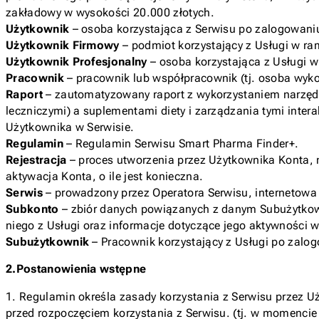
zakładowy w wysokości 20.000 złotych.
Użytkownik
– osoba korzystająca z Serwisu po zalogowani
Użytkownik Firmowy
– podmiot korzystający z Usługi w r
Użytkownik Profesjonalny
– osoba korzystająca z Usługi 
Pracownik
– pracownik lub współpracownik (tj. osoba wyk
Raport
– zautomatyzowany raport z wykorzystaniem narzędzi
leczniczymi) a suplementami diety i zarządzania tymi inter
Użytkownika w Serwisie.
Regulamin
– Regulamin Serwisu Smart Pharma Finder+.
Rejestracja
– proces utworzenia przez Użytkownika Konta, n
aktywacja Konta, o ile jest konieczna.
Serwis
– prowadzony przez Operatora Serwisu, internetowa
Subkonto
– zbiór danych powiązanych z danym Subużytkow
niego z Usługi oraz informacje dotyczące jego aktywności
Subużytkownik
– Pracownik korzystający z Usługi po zal
2.Postanowienia wstępne
1. Regulamin określa zasady korzystania z Serwisu przez 
przed rozpoczęciem korzystania z Serwisu. (tj. w momencie