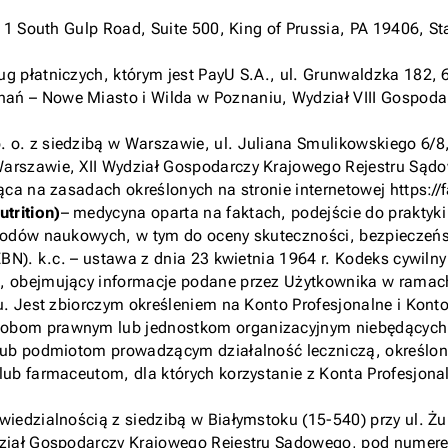
211 South Gulp Road, Suite 500, King of Prussia, PA 19406, 
g płatniczych, którym jest PayU S.A., ul. Grunwaldzka 182,
ń – Nowe Miasto i Wilda w Poznaniu, Wydział VIII Gospod
. o. z siedzibą w Warszawie, ul. Juliana Smulikowskiego 6/
arszawie, XII Wydział Gospodarczy Krajowego Rejestru Są
ca na zasadach określonych na stronie internetowej https://
trition)
– medycyna oparta na faktach, podejście do prakt
odów naukowych, w tym do oceny skuteczności, bezpieczeńst
). k.c. – ustawa z dnia 23 kwietnia 1964 r. Kodeks cywilny (
 obejmujący informacje podane przez Użytkownika w ramach 
. Jest zbiorczym określeniem na Konto Profesjonalne i Kont
obom prawnym lub jednostkom organizacyjnym niebędących o
ub podmiotom prowadzącym działalność leczniczą, określone
lub farmaceutom, dla których korzystanie z Konta Profesjo
edzialnością z siedzibą w Białymstoku (15-540) przy ul. Żu
dział Gospodarczy Krajowego Rejestru Sądowego, pod numer