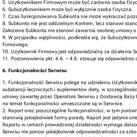
5. Użytkownikiem Firmowym może być zarówno osoba fizyc
6. Subużytkownikiem może być wyłącznie osoba fizyczna.
7. Czas funkcjonowania Subkonta nie może wykraczać poz
8. Subkonto nie jest oddzielnym Kontem, lecz stanowi sta
Założenie Subkonta nie stanowi zawarcia osobnej umowy o
9. W przypadku wątpliwości, podkreśla się, że Subużytkow
Firmowego.
10. Użytkownik Firmowy jest odpowiedzialny za działania S
11. Postanowienia pkt. 4.6. – 4.8. stosuje się odpowiedni
6. Funkcjonalności Serwisu
1. Funkcjonalność Serwisu polega na udzieleniu Użytkownik
substancji leczniczych i suplementów diety, w szczególnośc
umowy zawartej przez Operatora Serwisu z Dostawcą Bazy 
na temat funkcjonalności umieszczone są w Serwisie.
2. Raport oraz poszczególne funkcjonalności, w tym porówn
stanowią jakiejkolwiek formy porady. Raport jest jedynie o
Raportu w ramach prowadzonej działalności wymaga dalszej
Serwisu nie ponosi jakiejkolwiek odpowiedzialności za szk