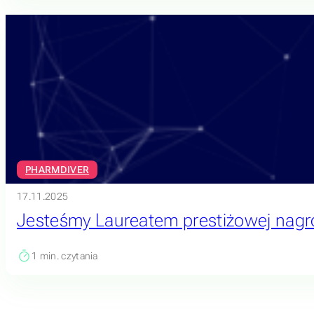
PHARMDIVER
17.11.2025
Jesteśmy Laureatem prestiżowej nagr
1
min. czytania