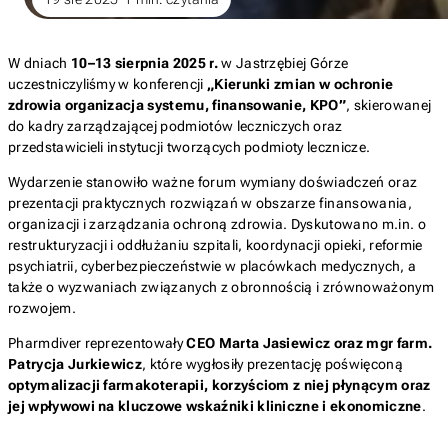
W dniach
10–13 sierpnia 2025 r.
w Jastrzębiej Górze
uczestniczyliśmy w konferencji
„Kierunki zmian w ochronie
zdrowia organizacja systemu, finansowanie, KPO”
, skierowanej
do kadry zarządzającej podmiotów leczniczych oraz
przedstawicieli instytucji tworzących podmioty lecznicze.
Wydarzenie stanowiło ważne forum wymiany doświadczeń oraz
prezentacji praktycznych rozwiązań w obszarze finansowania,
organizacji i zarządzania ochroną zdrowia. Dyskutowano m.in. o
restrukturyzacji i oddłużaniu szpitali, koordynacji opieki, reformie
psychiatrii, cyberbezpieczeństwie w placówkach medycznych, a
także o wyzwaniach związanych z obronnością i zrównoważonym
rozwojem.
Pharmdiver reprezentowały
CEO Marta Jasiewicz oraz mgr farm.
Patrycja Jurkiewicz
, które wygłosiły prezentację poświęconą
optymalizacji farmakoterapii, korzyściom z niej płynącym oraz
jej wpływowi na kluczowe wskaźniki kliniczne i ekonomiczne
.