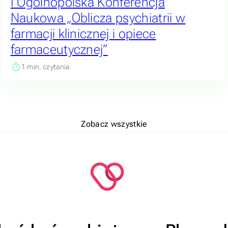
I Ogólnopolska Konferencja
Naukowa „Oblicza psychiatrii w
farmacji klinicznej i opiece
farmaceutycznej”
1
min. czytania
Zobacz wszystkie